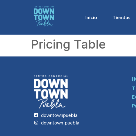
Inicio
Tiendas
Pricing Table
I
T
E
P
downtownpuebla
downtown_puebla