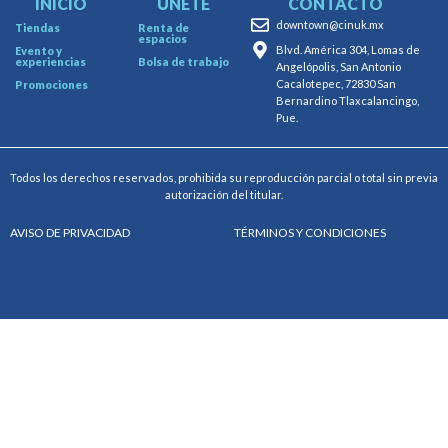
INICIO
ÚNETE
CONTACTO
downtown@cinuk.mx
Tiendas
Renta de
espacios
Blvd. América 304, Lomas de
Evento y
experiencias
Bolsa de trabajo
Angelópolis, San Antonio
Cacalotepec, 72830 San
Promociones
Bernardino Tlaxcalancingo,
Pue.
Todos los derechos reservados, prohibida su reproducción parcial o total sin previa
autorización del titular.
AVISO DE PRIVACIDAD
TÉRMINOS Y CONDICIONES