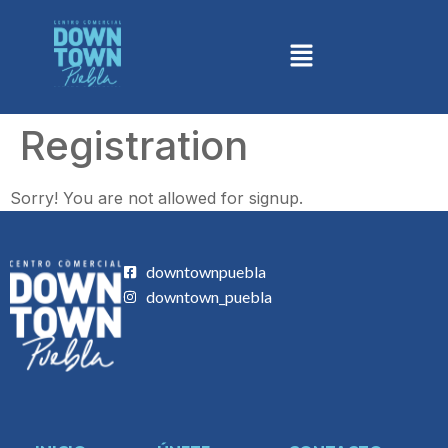
Registration
Sorry! You are not allowed for signup.
downtownpuebla
downtown_puebla