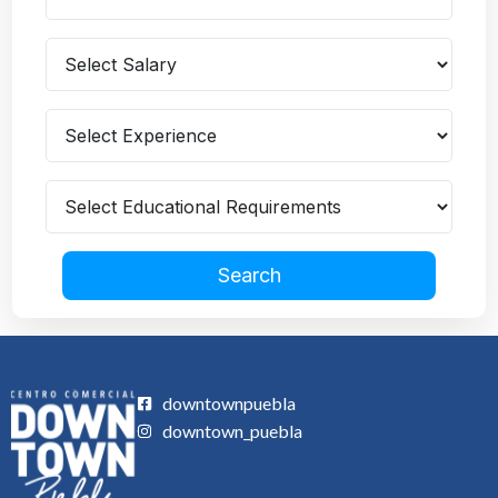
Search
downtownpuebla
downtown_puebla